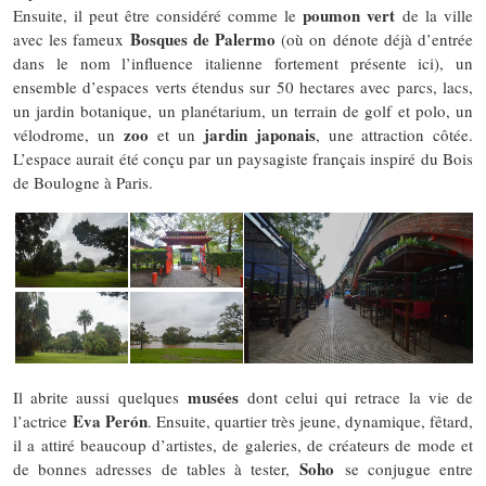
poumon vert
Ensuite, il peut être considéré comme le
de la ville
Bosques de Palermo
avec les fameux
(où on dénote déjà d’entrée
dans le nom l’influence italienne fortement présente ici), un
ensemble d’espaces verts étendus sur 50 hectares avec parcs, lacs,
un jardin botanique, un planétarium, un terrain de golf et polo, un
zoo
jardin japonais
vélodrome, un
et un
, une attraction côtée.
L’espace aurait été conçu par un paysagiste français inspiré du Bois
de Boulogne à Paris.
musées
Il abrite aussi quelques
dont celui qui retrace la vie de
Eva Perón
l’actrice
. Ensuite, quartier très jeune, dynamique, fêtard,
il a attiré beaucoup d’artistes, de galeries, de créateurs de mode et
Soho
de bonnes adresses de tables à tester,
se conjugue entre