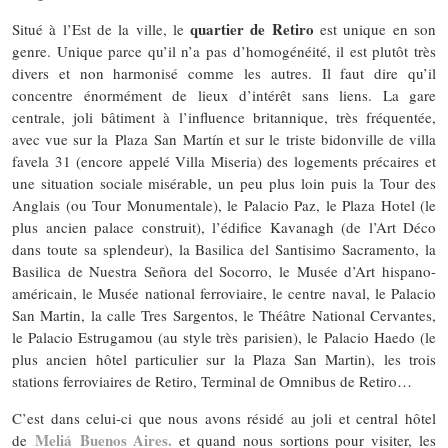
quartier de Retiro
Situé à l’Est de la ville, le
est unique en son
genre. Unique parce qu’il n’a pas d’homogénéité, il est plutôt très
divers et non harmonisé comme les autres. Il faut dire qu’il
concentre énormément de lieux d’intérêt sans liens. La gare
centrale, joli bâtiment à l’influence britannique, très fréquentée,
avec vue sur la Plaza San Martín et sur le triste bidonville de villa
favela 31 (encore appelé Villa Miseria) des logements précaires et
une situation sociale misérable, un peu plus loin puis la Tour des
Anglais (ou Tour Monumentale), le Palacio Paz, le Plaza Hotel (le
plus ancien palace construit), l’édifice Kavanagh (de l’Art Déco
dans toute sa splendeur), la Basilica del Santisimo Sacramento, la
Basilica de Nuestra Señora del Socorro, le Musée d’Art hispano-
américain, le Musée national ferroviaire, le centre naval, le Palacio
San Martin, la calle Tres Sargentos, le Théâtre National Cervantes,
le Palacio Estrugamou (au style très parisien), le Palacio Haedo (le
plus ancien hôtel particulier sur la Plaza San Martin), les trois
stations ferroviaires de Retiro, Terminal de Omnibus de Retiro…
C’est dans celui-ci que nous avons résidé au joli et central hôtel
Meliá Buenos Aires.
de
et quand nous sortions pour visiter, les