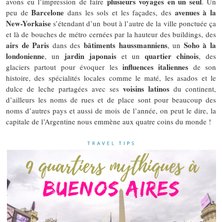
plusieurs voyages en un seul
avons eu l’impression de faire
. Un
Barcelone
avenues à la
peu de
dans les sols et les façades, des
New-Yorkaise
s’étendant d’un bout à l’autre de la ville ponctuée ça
et là de bouches de métro cernées par la hauteur des buildings, des
airs de Paris
bâtiments haussmanniens
Soho à la
dans des
, un
londonienne
jardin japonais
quartier chinois
, un
et un
, des
influences italiennes
glaciers partout pour évoquer les
de son
histoire, des spécialités locales comme le maté, les asados et le
voisins latinos
dulce de leche partagées avec ses
du continent,
d’ailleurs les noms de rues et de place sont pour beaucoup des
noms d’autres pays et aussi de mois de l’année, on peut le dire, la
capitale de l’Argentine nous emmène aux quatre coins du monde !