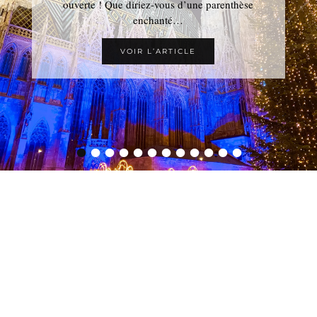
majestueuse vue d’en haut! Pour profiter davantage
ouverte ! Que diriez-vous d’une parenthèse
enchanté…
…
VOIR L’ARTICLE
VOIR L’ARTICLE
•
•
•
•
•
•
•
•
•
•
•
•