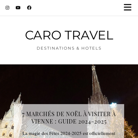
CARO TRAVEL
DESTINATIONS & HOTELS
LES 9 PLUS BEAUX ROOFTOPS DE
7 MARCHÉS DE NOËL À VISITER À
VIENNE : GUIDE 2024-2025
MADRID
La magie des Fêtes 2024-2025 est officiellement
Madrid est une ville qui se dévoile encore plus