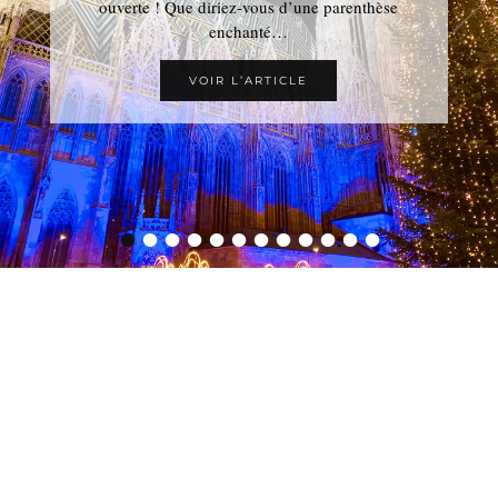
ouverte ! Que diriez-vous d’une parenthèse
enchanté…
VOIR L’ARTICLE
•
•
•
•
•
•
•
•
•
•
•
•