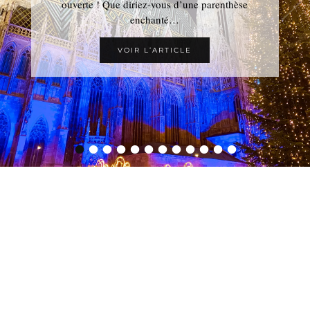
ouverte ! Que diriez-vous d’une parenthèse
enchanté…
VOIR L’ARTICLE
•
•
•
•
•
•
•
•
•
•
•
•