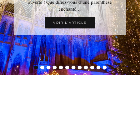
ouverte ! Que diriez-vous d’une parenthèse
enchanté…
VOIR L’ARTICLE
•
•
•
•
•
•
•
•
•
•
•
•