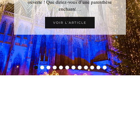
ouverte ! Que diriez-vous d’une parenthèse
enchanté…
VOIR L’ARTICLE
•
•
•
•
•
•
•
•
•
•
•
•