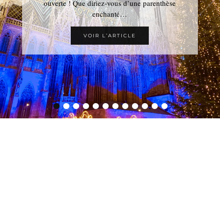
ouverte ! Que diriez-vous d’une parenthèse
enchanté…
VOIR L’ARTICLE
•
•
•
•
•
•
•
•
•
•
•
•