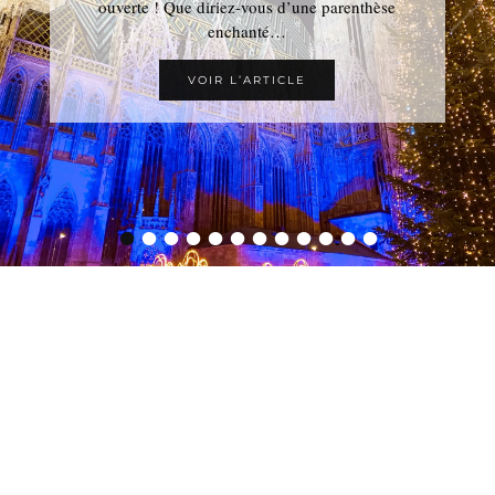
ouverte ! Que diriez-vous d’une parenthèse
enchanté…
VOIR L’ARTICLE
•
•
•
•
•
•
•
•
•
•
•
•