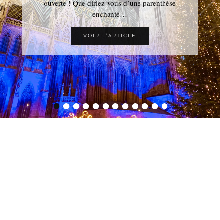
ouverte ! Que diriez-vous d’une parenthèse
enchanté…
VOIR L’ARTICLE
•
•
•
•
•
•
•
•
•
•
•
•