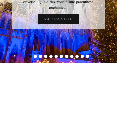
ouverte ! Que diriez-vous d’une parenthèse
enchanté…
VOIR L’ARTICLE
•
•
•
•
•
•
•
•
•
•
•
•