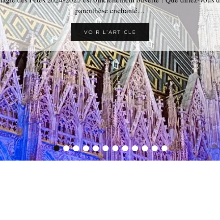
parenthèse enchanté…
VOIR L’ARTICLE
•
•
•
•
•
•
•
•
•
•
•
•