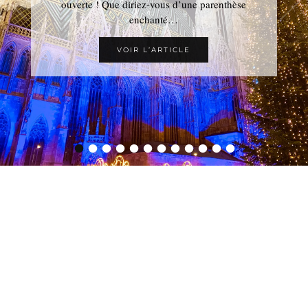
ouverte ! Que diriez-vous d’une parenthèse
enchanté…
VOIR L’ARTICLE
•
•
•
•
•
•
•
•
•
•
•
•