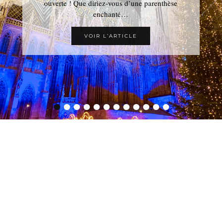
ouverte ! Que diriez-vous d’une parenthèse
enchanté…
VOIR L’ARTICLE
•
•
•
•
•
•
•
•
•
•
•
•